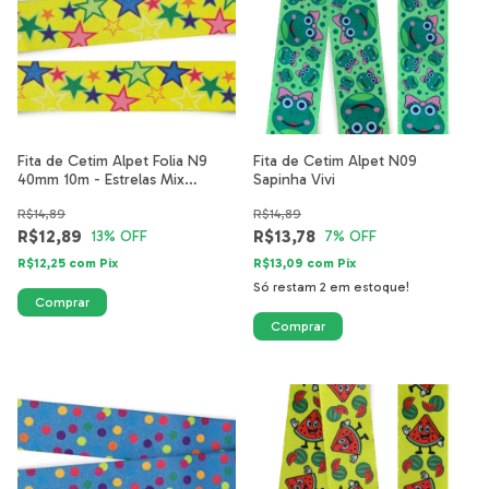
Fita de Cetim Alpet Folia N9
Fita de Cetim Alpet N09
40mm 10m - Estrelas Mix
Sapinha Vivi
Amarelo
R$14,89
R$14,89
R$12,89
R$13,78
13
% OFF
7
% OFF
R$12,25
com
Pix
R$13,09
com
Pix
Só restam
2
em estoque!