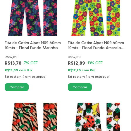
Fita de Cetim Alpet N09 40mm
Fita de Cetim Alpet N09 40mm
10mts - Floral Fundo Marinho
10mts - Floral Fundo Amarelo
Fluor
R$14,89
R$14,89
R$13,78
R$12,89
7
% OFF
13
% OFF
R$13,09
com
Pix
R$12,25
com
Pix
Só restam
4
em estoque!
Só restam
4
em estoque!