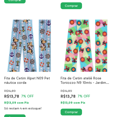
Fita de Cetim Alpet N09 Pet
Fita de Cetim ateliê Rose
náutica corda
Toniozzo N9 10mts - Jardim
Secreto
R$14,89
R$14,89
R$13,78
R$13,78
7
% OFF
7
% OFF
R$13,09
com
Pix
R$13,09
com
Pix
Só restam
4
em estoque!