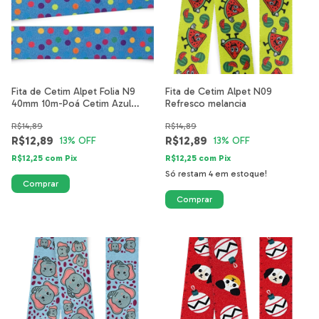
Fita de Cetim Alpet Folia N9
Fita de Cetim Alpet N09
40mm 10m-Poá Cetim Azul
Refresco melancia
Royal
R$14,89
R$14,89
R$12,89
R$12,89
13
% OFF
13
% OFF
R$12,25
com
Pix
R$12,25
com
Pix
Só restam
4
em estoque!