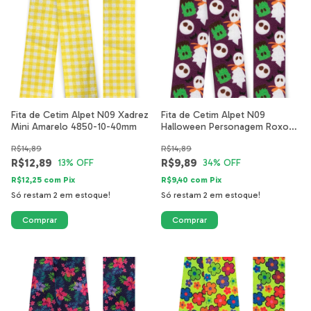
Fita de Cetim Alpet N09 Xadrez
Fita de Cetim Alpet N09
Mini Amarelo 4850-10-40mm
Halloween Personagem Roxo
4265-12-40mm
R$14,89
R$14,89
R$12,89
R$9,89
13
% OFF
34
% OFF
R$12,25
com
Pix
R$9,40
com
Pix
Só restam
2
em estoque!
Só restam
2
em estoque!