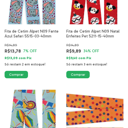
Fita de Cetim Alpet N09 Fante
Fita de Cetim Alpet N09 Natal
Azul Safari 5515-03-40mm
Enfeites Pet 5211-15-40mm
R$14,89
R$14,89
R$13,78
R$9,89
7
% OFF
34
% OFF
R$13,09
com
Pix
R$9,40
com
Pix
Só restam
2
em estoque!
Só restam
3
em estoque!