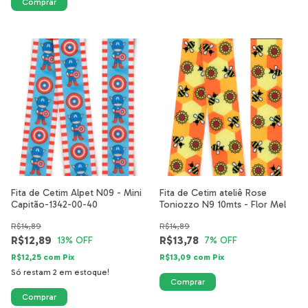
Fita de Cetim Alpet N09 - Mini
Fita de Cetim ateliê Rose
Capitão-1342-00-40
Toniozzo N9 10mts - Flor Mel
R$14,89
R$14,89
R$12,89
R$13,78
13
% OFF
7
% OFF
R$12,25
com
Pix
R$13,09
com
Pix
Só restam
2
em estoque!