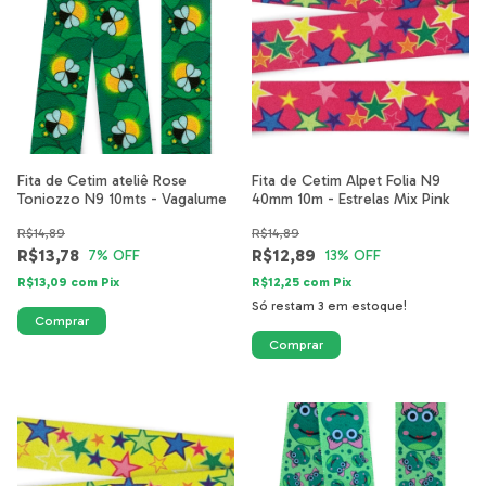
Fita de Cetim ateliê Rose
Fita de Cetim Alpet Folia N9
Toniozzo N9 10mts - Vagalume
40mm 10m - Estrelas Mix Pink
R$14,89
R$14,89
R$13,78
R$12,89
7
% OFF
13
% OFF
R$13,09
com
Pix
R$12,25
com
Pix
Só restam
3
em estoque!