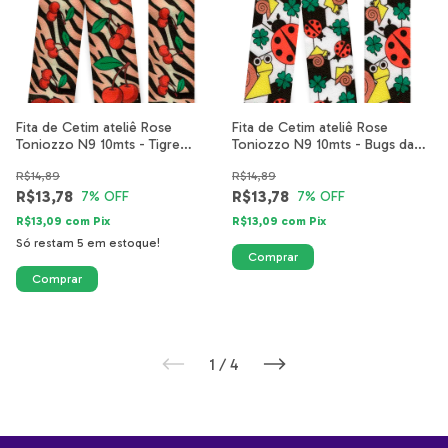
Fita de Cetim ateliê Rose
Fita de Cetim ateliê Rose
Toniozzo N9 10mts - Tigre
Toniozzo N9 10mts - Bugs da
Cereja
sorte
R$14,89
R$14,89
R$13,78
R$13,78
7
% OFF
7
% OFF
R$13,09
com
Pix
R$13,09
com
Pix
Só restam
5
em estoque!
1
/
4