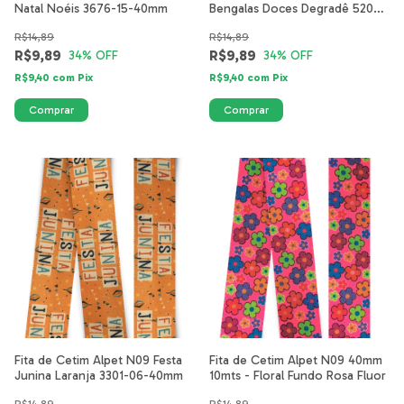
Natal Noéis 3676-15-40mm
Bengalas Doces Degradê 5208-
27-40mm
R$14,89
R$14,89
R$9,89
R$9,89
34
% OFF
34
% OFF
R$9,40
com
Pix
R$9,40
com
Pix
Fita de Cetim Alpet N09 Festa
Fita de Cetim Alpet N09 40mm
Junina Laranja 3301-06-40mm
10mts - Floral Fundo Rosa Fluor