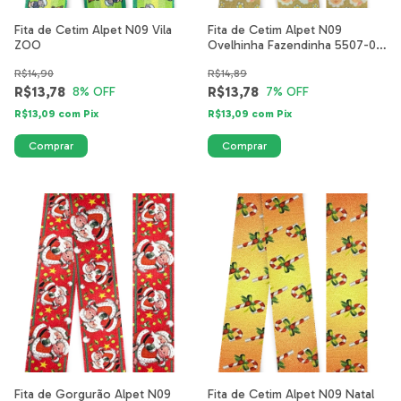
Fita de Cetim Alpet N09 Vila
Fita de Cetim Alpet N09
ZOO
Ovelhinha Fazendinha 5507-01-
40mm
R$14,90
R$14,89
R$13,78
R$13,78
8
% OFF
7
% OFF
R$13,09
com
Pix
R$13,09
com
Pix
Fita de Gorgurão Alpet N09
Fita de Cetim Alpet N09 Natal