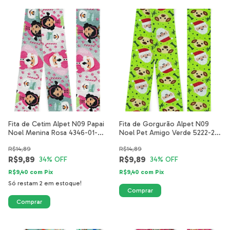
Fita de Cetim Alpet N09 Papai
Fita de Gorgurão Alpet N09
Noel Menina Rosa 4346-01-
Noel Pet Amigo Verde 5222-26-
40mm
40mm
R$14,89
R$14,89
R$9,89
R$9,89
34
% OFF
34
% OFF
R$9,40
com
Pix
R$9,40
com
Pix
Só restam
2
em estoque!