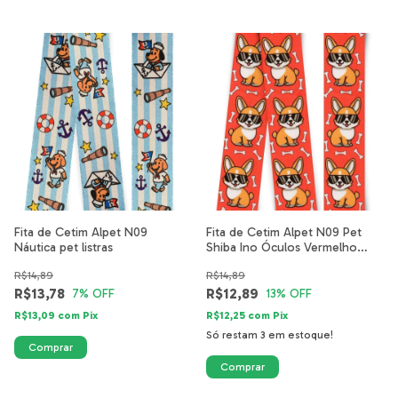
Fita de Cetim Alpet N09
Fita de Cetim Alpet N09 Pet
Náutica pet listras
Shiba Ino Óculos Vermelho
4501-03-40mm
R$14,89
R$14,89
R$13,78
R$12,89
7
% OFF
13
% OFF
R$13,09
com
Pix
R$12,25
com
Pix
Só restam
3
em estoque!