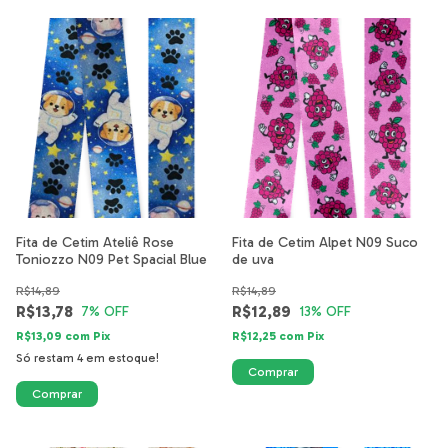
Fita de Cetim Ateliê Rose
Fita de Cetim Alpet N09 Suco
Toniozzo N09 Pet Spacial Blue
de uva
R$14,89
R$14,89
R$13,78
R$12,89
7
% OFF
13
% OFF
R$13,09
com
Pix
R$12,25
com
Pix
Só restam
4
em estoque!