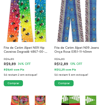
Fita de Cetim Alpet N09 Hip
Fita de Cetim Alpet N09 Jeans
Caveiras Degradê 4867-00-
Onça Rosa 0351-11-40mm
40mm
R$14,89
R$14,89
R$9,89
R$12,89
34
% OFF
13
% OFF
R$9,40
com
Pix
R$12,25
com
Pix
Só restam
2
em estoque!
Só restam
5
em estoque!