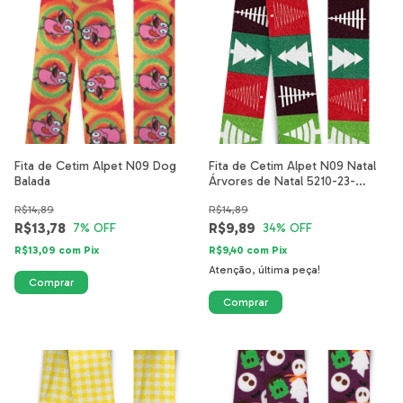
Fita de Cetim Alpet N09 Dog
Fita de Cetim Alpet N09 Natal
Balada
Árvores de Natal 5210-23-
40mm
R$14,89
R$14,89
R$13,78
R$9,89
7
% OFF
34
% OFF
R$13,09
com
Pix
R$9,40
com
Pix
Atenção, última peça!