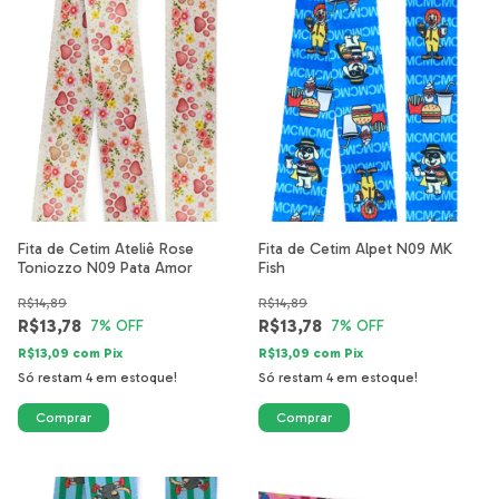
Fita de Cetim Ateliê Rose
Fita de Cetim Alpet N09 MK
Toniozzo N09 Pata Amor
Fish
R$14,89
R$14,89
R$13,78
R$13,78
7
% OFF
7
% OFF
R$13,09
com
Pix
R$13,09
com
Pix
Só restam
4
em estoque!
Só restam
4
em estoque!