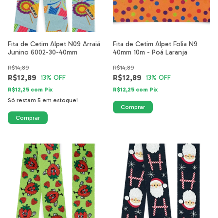
Fita de Cetim Alpet N09 Arrai
Fita de Cetim Alpet Folia N9
Junino 6002-30-40mm
40mm 10m - Poá Laranja
R$14,89
R$14,89
R$12,89
R$12,89
13
% OFF
13
% OFF
R$12,25
com
Pix
R$12,25
com
Pix
Só restam
5
em estoque!