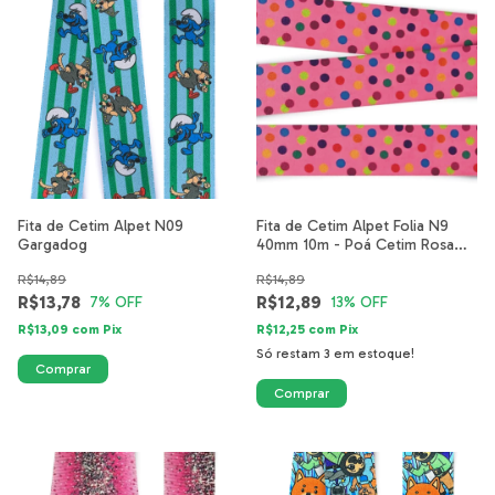
Fita de Cetim Alpet N09
Fita de Cetim Alpet Folia N9
Gargadog
40mm 10m - Poá Cetim Rosa
Fluor
R$14,89
R$14,89
R$13,78
R$12,89
7
% OFF
13
% OFF
R$13,09
com
Pix
R$12,25
com
Pix
Só restam
3
em estoque!