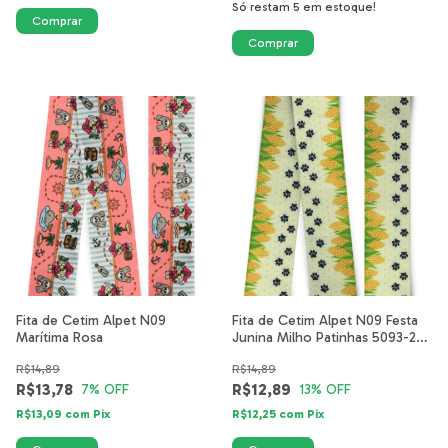
Só restam
5
em estoque!
Fita de Cetim Alpet N09
Fita de Cetim Alpet N09 Festa
Marítima Rosa
Junina Milho Patinhas 5093-20-
40mm
R$14,89
R$14,89
R$13,78
R$12,89
7
% OFF
13
% OFF
R$13,09
com
Pix
R$12,25
com
Pix