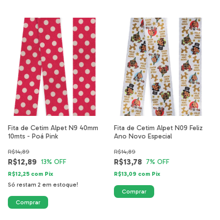
Fita de Cetim Alpet N9 40mm
Fita de Cetim Alpet N09 Feliz
10mts - Poá Pink
Ano Novo Especial
R$14,89
R$14,89
R$12,89
R$13,78
13
% OFF
7
% OFF
R$12,25
com
Pix
R$13,09
com
Pix
Só restam
2
em estoque!