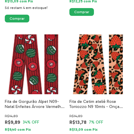
R$13,09
com
Pix
R$12,25
com
Pix
Só restam
4
em estoque!
Fita de Gorgurão Alpet N09-
Fita de Cetim ateliê Rose
Natal Enfeites Árvore Vermelho
Toniozzo N9 10mts - Onça
5204-15-40mm
Morango
R$14,89
R$14,89
R$9,89
R$13,78
34
% OFF
7
% OFF
R$9,40
com
Pix
R$13,09
com
Pix