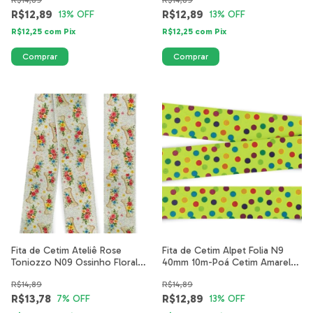
R$14,89
R$14,89
R$12,89
R$12,89
13
% OFF
13
% OFF
R$12,25
com
Pix
R$12,25
com
Pix
Fita de Cetim Ateliê Rose
Fita de Cetim Alpet Folia N9
Toniozzo N09 Ossinho Floral
40mm 10m-Poá Cetim Amarelo
Pet
Fluor
R$14,89
R$14,89
R$13,78
R$12,89
7
% OFF
13
% OFF