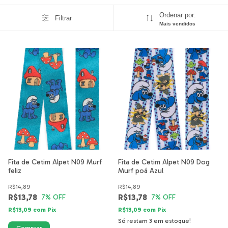
Ordenar por:
Filtrar
Mais vendidos
Fita de Cetim Alpet N09 Murf
Fita de Cetim Alpet N09 Dog
feliz
Murf poá Azul
R$14,89
R$14,89
R$13,78
R$13,78
7
% OFF
7
% OFF
R$13,09
com
Pix
R$13,09
com
Pix
Só restam
3
em estoque!