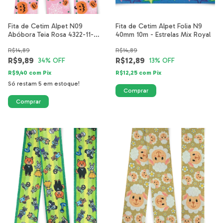
Fita de Cetim Alpet N09
Fita de Cetim Alpet Folia N9
Abóbora Teia Rosa 4322-11-
40mm 10m - Estrelas Mix Royal
40mm
R$14,89
R$14,89
R$9,89
R$12,89
34
% OFF
13
% OFF
R$9,40
com
Pix
R$12,25
com
Pix
Só restam
5
em estoque!