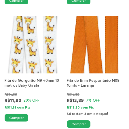
Fita de Gorgurão N9 40mm 10
Fita de Brim Pespontado N09
metros Baby Girafa
10mts - Laranja
R$14,89
R$14,89
R$11,90
R$13,89
20
% OFF
7
% OFF
R$11,31
com
Pix
R$13,20
com
Pix
Só restam
3
em estoque!