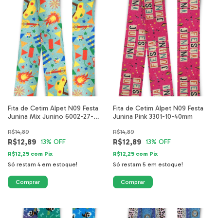
Fita de Cetim Alpet N09 Festa
Fita de Cetim Alpet N09 Festa
Junina Mix Junino 6002-27-
Junina Pink 3301-10-40mm
40mm
R$14,89
R$14,89
R$12,89
R$12,89
13
% OFF
13
% OFF
R$12,25
com
Pix
R$12,25
com
Pix
Só restam
4
em estoque!
Só restam
5
em estoque!