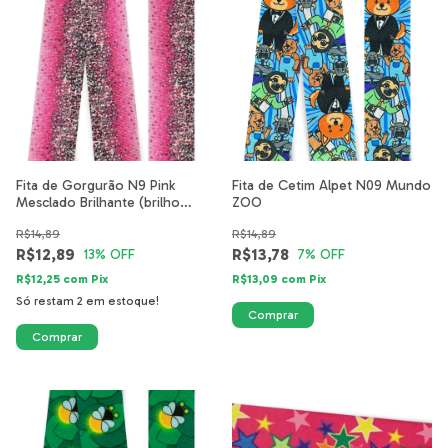
Fita de Gorgurão N9 Pink
Fita de Cetim Alpet N09 Mundo
Mesclado Brilhante (brilho
ZOO
noturno)
R$14,89
R$14,89
R$12,89
R$13,78
13
% OFF
7
% OFF
R$12,25
com
Pix
R$13,09
com
Pix
Só restam
2
em estoque!