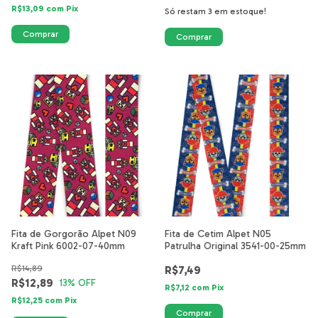
R$13,09
com
Pix
Só restam
3
em estoque!
Fita de Gorgorão Alpet N09
Fita de Cetim Alpet N05
Kraft Pink 6002-07-40mm
Patrulha Original 3541-00-25mm
R$14,89
R$7,49
R$12,89
13
% OFF
R$7,12
com
Pix
R$12,25
com
Pix