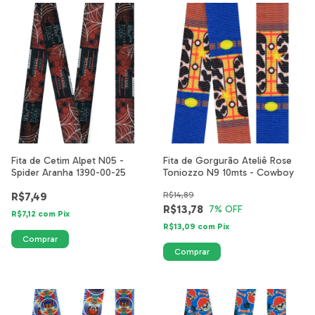
Fita de Cetim Alpet N05 -
Fita de Gorgurão Ateliê Rose
Spider Aranha 1390-00-25
Toniozzo N9 10mts - Cowboy
R$7,49
R$14,89
R$13,78
7
% OFF
R$7,12
com
Pix
R$13,09
com
Pix