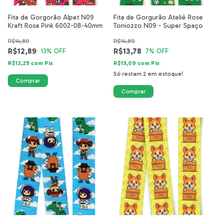
Fita de Gorgorão Alpet N09
Fita de Gorgurão Ateliê Rose
Kraft Rosa Pink 6002-08-40mm
Toniozzo N09 - Super Spaço
R$14,89
R$14,89
R$12,89
R$13,78
13
% OFF
7
% OFF
R$12,25
com
Pix
R$13,09
com
Pix
Só restam
2
em estoque!