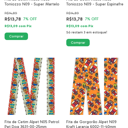
Toniozzo N09 - Super Martelo
Toniozzo N09 - Super Espinafre
R$14,89
R$14,89
R$13,78
R$13,78
7
% OFF
7
% OFF
R$13,09
com
Pix
R$13,09
com
Pix
Só restam
3
em estoque!
Fita de Cetim Alpet N05 Patrol
Fita de Gorgorão Alpet N09
Pet Dog 3631-00-25mm
Kraft Laranja 6002-11-40mm