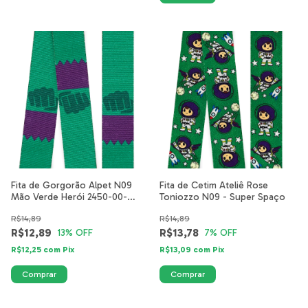
Fita de Gorgorão Alpet N09
Fita de Cetim Ateliê Rose
Mão Verde Herói 2450-00-
Toniozzo N09 - Super Spaço
40mm
R$14,89
R$14,89
R$12,89
R$13,78
13
% OFF
7
% OFF
R$12,25
com
Pix
R$13,09
com
Pix