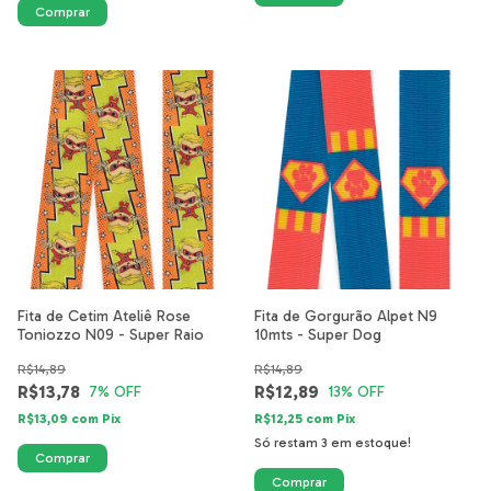
Fita de Cetim Ateliê Rose
Fita de Gorgurão Alpet N9
Toniozzo N09 - Super Raio
10mts - Super Dog
R$14,89
R$14,89
R$13,78
R$12,89
7
% OFF
13
% OFF
R$13,09
com
Pix
R$12,25
com
Pix
Só restam
3
em estoque!