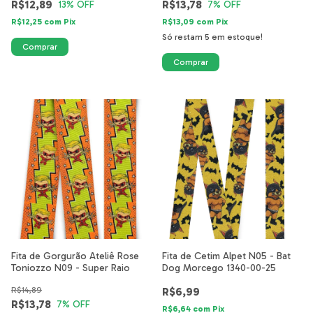
R$12,89
R$13,78
13
% OFF
7
% OFF
R$12,25
com
Pix
R$13,09
com
Pix
Só restam
5
em estoque!
Fita de Gorgurão Ateliê Rose
Fita de Cetim Alpet N05 - Bat
Toniozzo N09 - Super Raio
Dog Morcego 1340-00-25
R$14,89
R$6,99
R$13,78
7
% OFF
R$6,64
com
Pix