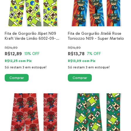
Fita de Gorgorão Alpet N09
Fita de Gorgurão Ateliê Rose
Kraft Verde Limão 6002-09-
Toniozzo N09 - Super Martelo
40mm
R$14,89
R$14,89
R$12,89
R$13,78
13
% OFF
7
% OFF
R$12,25
com
Pix
R$13,09
com
Pix
Só restam
3
em estoque!
Só restam
3
em estoque!