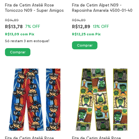
Fita de Cetim Ateliê Rose
Fita de Cetim Alpet N09 -
Toniozzo N09 - Super Amigos
Raposinha Amarela 4500-01-40
R$14,89
R$14,89
R$13,78
R$12,89
7
% OFF
13
% OFF
R$13,09
com
Pix
R$12,25
com
Pix
Só restam
3
em estoque!
Fita de Cetim Ateliê Rose
Fita de Cetim Ateliê Rose