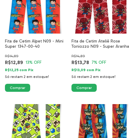
Fita de Cetim Alpet N09 - Mini
Fita de Cetim Ateliê Rose
Super 1347-00-40
Toniozzo N09 - Super Aranha
R$14,89
R$14,89
R$12,89
R$13,78
13
% OFF
7
% OFF
R$12,25
com
Pix
R$13,09
com
Pix
Só restam
2
em estoque!
Só restam
2
em estoque!