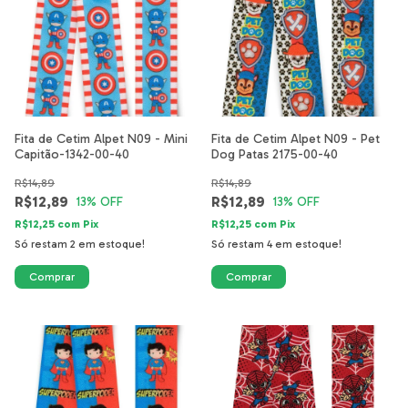
Fita de Cetim Alpet N09 - Mini
Fita de Cetim Alpet N09 - Pet
Capitão-1342-00-40
Dog Patas 2175-00-40
R$14,89
R$14,89
R$12,89
R$12,89
13
% OFF
13
% OFF
R$12,25
com
Pix
R$12,25
com
Pix
Só restam
2
em estoque!
Só restam
4
em estoque!