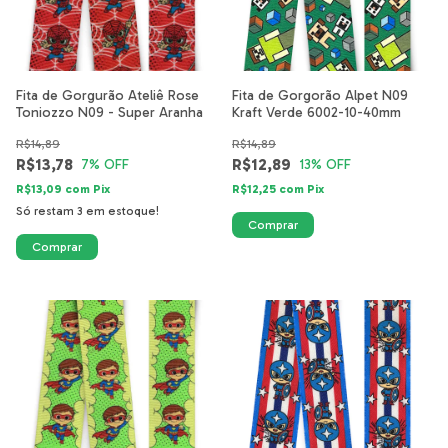
Fita de Gorgurão Ateliê Rose
Fita de Gorgorão Alpet N09
Toniozzo N09 - Super Aranha
Kraft Verde 6002-10-40mm
R$14,89
R$14,89
R$13,78
R$12,89
7
% OFF
13
% OFF
R$13,09
com
Pix
R$12,25
com
Pix
Só restam
3
em estoque!