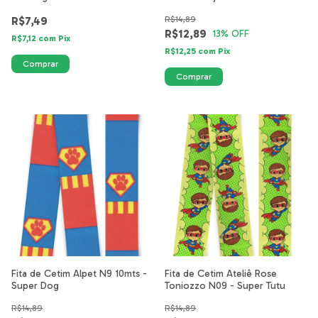
R$7,49
R$14,89
R$12,89
13
% OFF
R$7,12
com
Pix
R$12,25
com
Pix
Fita de Cetim Alpet N9 10mts -
Fita de Cetim Ateliê Rose
Super Dog
Toniozzo N09 - Super Tutu
R$14,89
R$14,89