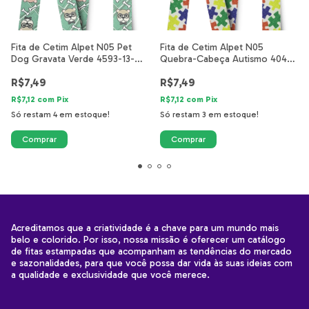
Fita de Cetim Alpet N05 Pet
Fita de Cetim Alpet N05
Dog Gravata Verde 4593-13-
Quebra-Cabeça Autismo 4042-
25mm
00-25mm
R$7,49
R$7,49
R$7,12
com
Pix
R$7,12
com
Pix
Só restam
4
em estoque!
Só restam
3
em estoque!
Acreditamos que a criatividade é a chave para um mundo mais
belo e colorido. Por isso, nossa missão é oferecer um catálogo
de fitas estampadas que acompanham as tendências do mercado
e sazonalidades, para que você possa dar vida às suas ideias com
a qualidade e exclusividade que você merece.