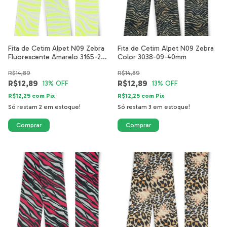
Fita de Cetim Alpet N09 Zebra
Fita de Cetim Alpet N09 Zebra
Fluorescente Amarelo 3165-26-
Color 3038-09-40mm
40mm
R$14,89
R$14,89
R$12,89
R$12,89
13
% OFF
13
% OFF
R$12,25
com
Pix
R$12,25
com
Pix
Só restam
2
em estoque!
Só restam
3
em estoque!