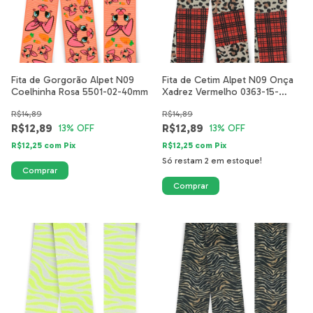
Fita de Gorgorão Alpet N09
Fita de Cetim Alpet N09 Onça
Coelhinha Rosa 5501-02-40mm
Xadrez Vermelho 0363-15-
40mm
R$14,89
R$14,89
R$12,89
R$12,89
13
% OFF
13
% OFF
R$12,25
com
Pix
R$12,25
com
Pix
Só restam
2
em estoque!