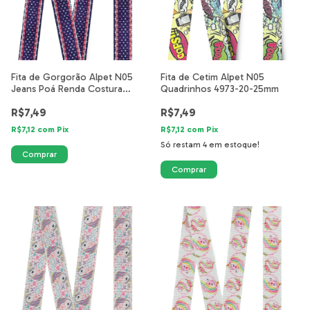
Fita de Gorgorão Alpet N05
Fita de Cetim Alpet N05
Jeans Poá Renda Costura
Quadrinhos 4973-20-25mm
3296-17-25mm
R$7,49
R$7,49
R$7,12
com
Pix
R$7,12
com
Pix
Só restam
4
em estoque!