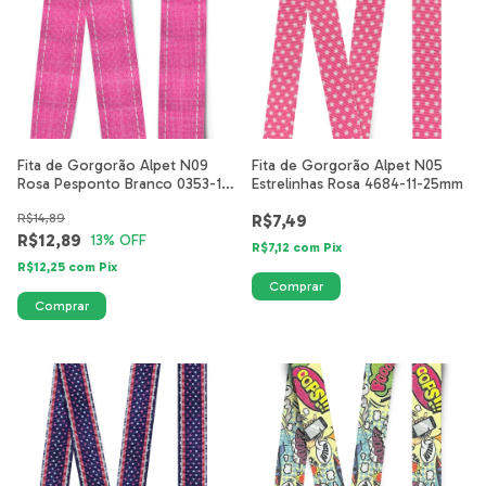
Fita de Gorgorão Alpet N09
Fita de Gorgorão Alpet N05
Rosa Pesponto Branco 0353-11-
Estrelinhas Rosa 4684-11-25mm
40mm
R$14,89
R$7,49
R$12,89
13
% OFF
R$7,12
com
Pix
R$12,25
com
Pix