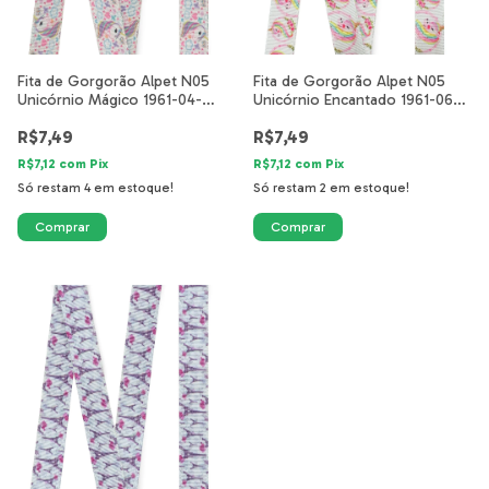
Fita de Gorgorão Alpet N05
Fita de Gorgorão Alpet N05
Unicórnio Mágico 1961-04-
Unicórnio Encantado 1961-06-
25mm
25mm
R$7,49
R$7,49
R$7,12
com
Pix
R$7,12
com
Pix
Só restam
4
em estoque!
Só restam
2
em estoque!