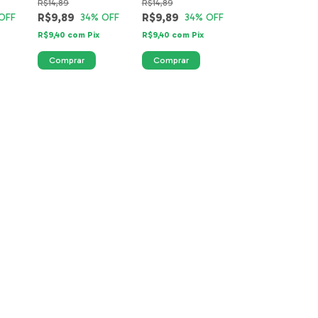
R$14,89
R$14,89
4719-16-40mm
R$9,89
R$9,89
OFF
34
% OFF
34
% OFF
R$9,40
com
Pix
R$9,40
com
Pix