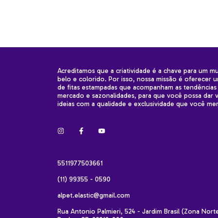
Acreditamos que a criatividade é a chave para um m
belo e colorido. Por isso, nossa missão é oferecer 
de fitas estampadas que acompanham as tendências
mercado e sazonalidades, para que você possa dar v
ideias com a qualidade e exclusividade que você me
5511977503661
(11) 99355 - 0590
alpet.elastic@gmail.com
Rua Antonio Palmieri, 524 - Jardim Brasil (Zona Nort