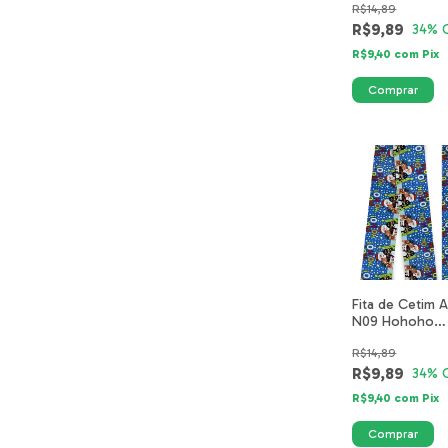
R$14,89
R$9,89
34
% 
R$9,40
com
Pix
Fita de Cetim A
N09 Hohoho
Natalino 3700-
R$14,89
40mm
R$9,89
34
% 
R$9,40
com
Pix