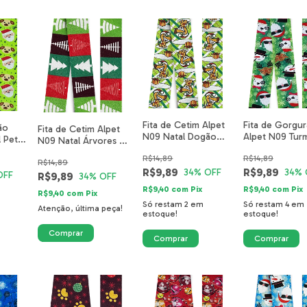
Fita de Cetim Alpet
Fita de Gorgu
ão
Fita de Cetim Alpet
N09 Natal Dogão
Alpet N09 Tur
 Pet
N09 Natal Árvores de
Presente Verde
Natal Verde 3
222-
Natal 5210-23-40mm
R$14,89
R$14,89
0390-14-40mm
22-40mm
R$14,89
R$9,89
R$9,89
34
% OFF
34
% 
OFF
R$9,89
34
% OFF
R$9,40
com
Pix
R$9,40
com
Pix
R$9,40
com
Pix
Só restam
2
em
Só restam
4
em
Atenção, última peça!
estoque!
estoque!