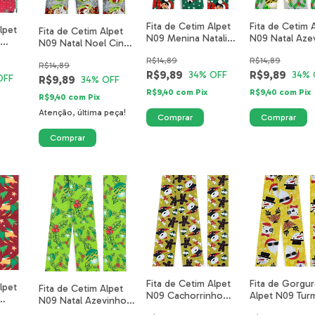
Fita de Cetim Alpet
Fita de Cetim 
lpet
Fita de Cetim Alpet
N09 Menina Natalina
N09 Natal Aze
l
N09 Natal Noel Cinza
Verde 3700-01-
Cinza
1-
Flocos 4720-16-
R$14,89
R$14,89
40mm
R$14,89
40mm
R$9,89
R$9,89
34
% OFF
34
% 
OFF
R$9,89
34
% OFF
R$9,40
com
Pix
R$9,40
com
Pix
R$9,40
com
Pix
Atenção, última peça!
Fita de Cetim Alpet
Fita de Gorgu
lpet
Fita de Cetim Alpet
N09 Cachorrinho
Alpet N09 Tur
N09 Natal Azevinho
Natalino Amarelo
Natal Amarelo
Verde