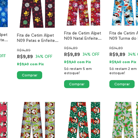
Fita de Cetim Alpet
Fita de Cetim 
lpet
Fita de Cetim Alpet
N09 Natal Enfeite
N09 Turma do 
ite
N09 Patas e Enfeites
Vermelho 0717-23-
Azul 3677-20
40mm
5218-23-40mm
R$14,89
R$14,89
40mm
R$14,89
R$9,89
R$9,89
34
% OFF
34
% 
OFF
R$9,89
34
% OFF
R$9,40
com
Pix
R$9,40
com
Pix
R$9,40
com
Pix
Só restam
5
em
Só restam
2
em
estoque!
estoque!