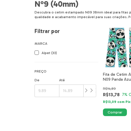
N°9 (40mm)
Descubra o cetim estampado N09 38mm ideal para fitas p
qualidade e acabamento impecável para suas criações. Pe
Filtrar por
MARCA
Alpet (33)
PREÇO
Fita de Cetim A
N09 Panda Azu
De
Até
Safari 5511-0
R$14,89
R$13,78
7
% 
R$13,09
com
Pix