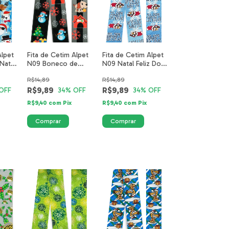
Alpet
Fita de Cetim Alpet
Fita de Cetim Alpet
Natal
N09 Boneco de
N09 Natal Feliz Dog
-40mm
Neve Presentes
Azul 0199-18-40mm
R$14,89
R$14,89
fundo preto
R$9,89
R$9,89
OFF
34
% OFF
34
% OFF
R$9,40
com
Pix
R$9,40
com
Pix