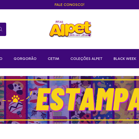
FALE CONOSCO!
ZO
GORGORÃO
CETIM
COLEÇÕES ALPET
BLACK WEEK