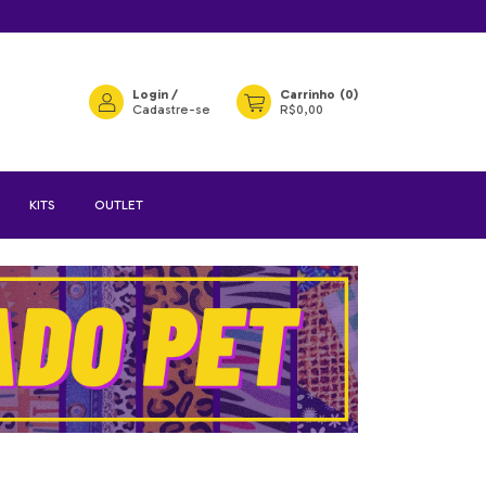
Login
/
Carrinho
(
0
)
Cadastre-se
R$0,00
KITS
OUTLET