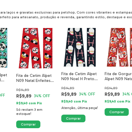
ara laços e gravatas exclusivas para petshop. Com cores vibrantes e estamp
rfeito para artesanato, produção e revenda, garantindo estilo, destaque e ex
Fita de Cetim Alpet
Fita de Gorgu
lpet
Fita de Cetim Alpet
N09 Noel H Preto
Alpet N09 Nata
l
N09 Natal Enfeites
4719-14-40mm
Noéis 3676-15
3-40mm
Pet 5211-15-40mm
R$14,89
R$14,89
40mm
R$14,89
R$9,89
R$9,89
34
% OFF
34
% 
OFF
R$9,89
34
% OFF
R$9,40
com
Pix
R$9,40
com
Pix
R$9,40
com
Pix
Atenção, última peça!
Só restam
3
em
estoque!