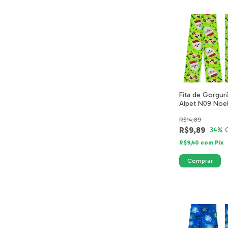
Fita de Gorgur
Alpet N09 Noel
Amigo Verde 5
R$14,89
26-40mm
R$9,89
34
% 
R$9,40
com
Pix