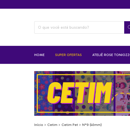
HOME
SUPER OFERTAS
ATELIÊ ROSE TONIOZ
Início
>
Cetim
>
Cetim Pet
>
N°9 (40mm)