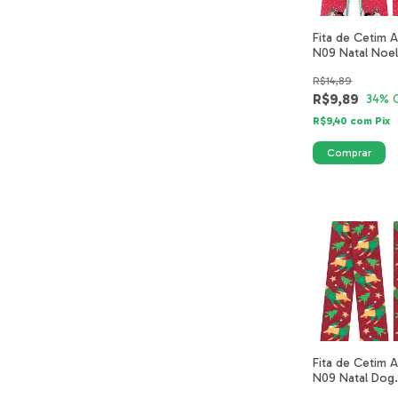
Fita de Cetim A
N09 Natal Noe
Pinguim 4350-3
R$14,89
40mm
R$9,89
34
% 
R$9,40
com
Pix
Fita de Cetim A
N09 Natal Dog
Caramelo