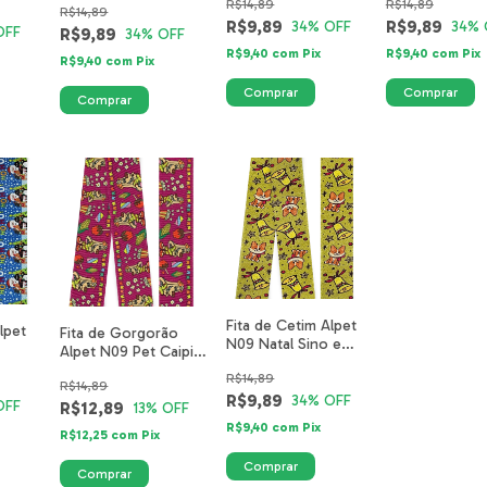
R$14,89
R$14,89
5214-18-40mm
23-40mm
R$14,89
R$9,89
R$9,89
34
% OFF
34
% 
OFF
R$9,89
34
% OFF
R$9,40
com
Pix
R$9,40
com
Pix
R$9,40
com
Pix
Fita de Cetim Alpet
lpet
Fita de Gorgorão
N09 Natal Sino e
Alpet N09 Pet Caipira
Cãozinho 5215-18-
08-
Pink 6002-02-40mm
R$14,89
40mm
R$14,89
R$9,89
34
% OFF
OFF
R$12,89
13
% OFF
R$9,40
com
Pix
R$12,25
com
Pix