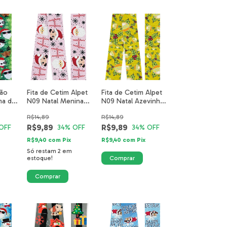
rão
Fita de Cetim Alpet
Fita de Cetim Alpet
ma do
N09 Natal Menina
N09 Natal Azevinho
677-
Noel Rosa 3669-14-
Amarelo 3700-10-
R$14,89
R$14,89
40mm
40mm
R$9,89
R$9,89
OFF
34
% OFF
34
% OFF
R$9,40
com
Pix
R$9,40
com
Pix
Só restam
2
em
estoque!