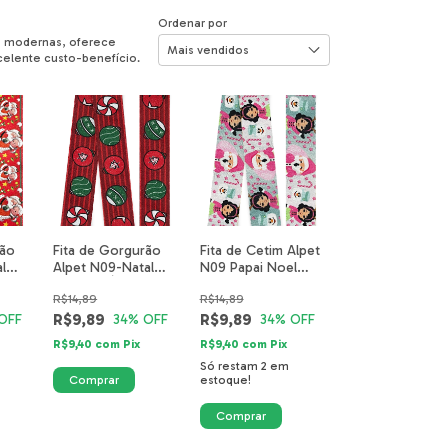
Ordenar por
as modernas, oferece
celente custo-benefício.
rão
Fita de Gorgurão
Fita de Cetim Alpet
l
Alpet N09-Natal
N09 Papai Noel
-
Enfeites Árvore
Menina Rosa 4346-
R$14,89
R$14,89
Vermelho 5204-15-
01-40mm
40mm
R$9,89
R$9,89
OFF
34
% OFF
34
% OFF
R$9,40
com
Pix
R$9,40
com
Pix
Só restam
2
em
estoque!