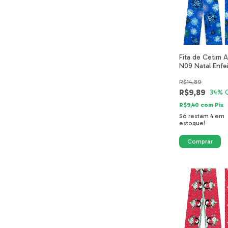
Fita de Cetim A
N09 Natal Enfe
Azul 0717-22-
R$14,89
R$9,89
34
% 
R$9,40
com
Pix
Só restam
4
em
estoque!