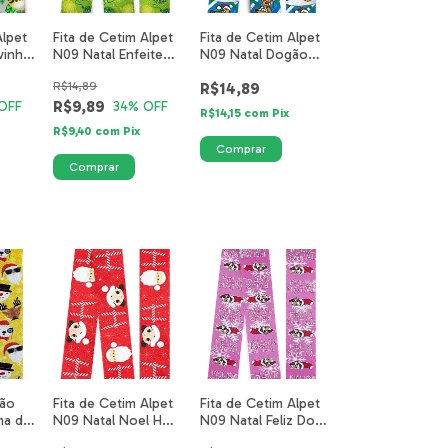
Alpet
Fita de Cetim Alpet
Fita de Cetim Alpet
vinho
N09 Natal Enfeite
N09 Natal Dogão
Verde 0717-21-
Presente Azul 0390-
R$14,89
R$14,89
40mm
16-40mm
R$9,89
OFF
34
% OFF
R$14,15
com
Pix
R$9,40
com
Pix
rão
Fita de Cetim Alpet
Fita de Cetim Alpet
ma do
N09 Natal Noel H
N09 Natal Feliz Dog
 3677-
Menina Vermelho
Rosa 0199-17-40mm