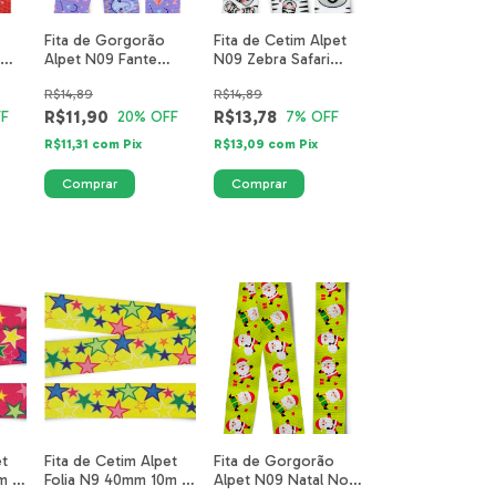
Fita de Gorgorão
Fita de Cetim Alpet
Alpet N09 Fante
N09 Zebra Safari
Amora Lilás
5518-01-40mm
R$14,89
R$14,89
R$11,90
R$13,78
F
20
% OFF
7
% OFF
R$11,31
com
Pix
R$13,09
com
Pix
et
Fita de Cetim Alpet
Fita de Gorgorão
m -
Folia N9 40mm 10m -
Alpet N09 Natal Noel