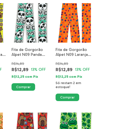
Fita de Gorgorão
Fita de Gorgorão
ra
Alpet N09 Panda
Alpet N09 Laranja
Cinza Safari 5511-02-
Poá Colorido
R$14,89
R$14,89
40mm
R$12,89
R$12,89
F
13
% OFF
13
% OFF
R$12,25
com
Pix
R$12,25
com
Pix
Só restam
2
em
estoque!