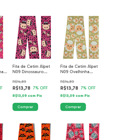
Fita de Cetim Alpet
Fita de Cetim Alpet
ha
N09 Dinossauro
N09 Ovelhinha
Safari 5520-01-40mm
Fazendinha 5507-01-
R$14,89
R$14,89
40mm
R$13,78
R$13,78
F
7
% OFF
7
% OFF
R$13,09
com
Pix
R$13,09
com
Pix