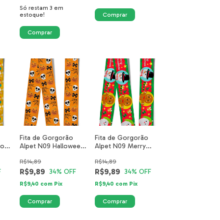
Só restam
3
em
estoque!
Fita de Gorgorão
Fita de Gorgorão
Noel
Alpet N09 Halloween
Alpet N09 Merry
2-
Caveiras e Abóboras
Cristmas 4345-15-
R$14,89
R$14,89
Laranja 5144-06-
40mm
40mm
R$9,89
R$9,89
F
34
% OFF
34
% OFF
R$9,40
com
Pix
R$9,40
com
Pix