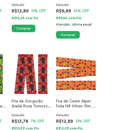
Estrelas Mix Amarelo
Amoroso Verde
R$14,89
R$14,89
5203-26-40mm
R$12,89
R$9,89
F
13
% OFF
34
% OFF
R$12,25
com
Pix
R$9,40
com
Pix
Atenção, última peça!
Fita de Gorgurão
Fita de Cetim Alpet
ia
Ateliê Rose Toniozzo
Folia N9 40mm 10m -
N09 - Super Aranha
Poá Laranja
R$14,89
R$14,89
R$13,78
R$12,89
F
7
% OFF
13
% OFF
R$13,09
com
Pix
R$12,25
com
Pix