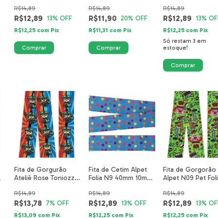
Safari 5520-01-40mm
Dinothauro
Estrelas Mix Pink
R$14,89
R$14,89
R$14,89
R$12,89
R$11,90
R$12,89
13
% OFF
20
% OFF
13
% OF
R$12,25
com
Pix
R$11,31
com
Pix
R$12,25
com
Pix
Só restam
3
em
estoque!
Fita de Gorgurão
Fita de Cetim Alpet
Fita de Gorgorão
Ateliê Rose Toniozzo
Folia N9 40mm 10m-
Alpet N09 Pet Fol
N09 - Super Martelo
Poá Cetim Azul Royal
Verde
R$14,89
R$14,89
R$14,89
R$13,78
R$12,89
R$12,89
7
% OFF
13
% OFF
13
% OF
R$13,09
com
Pix
R$12,25
com
Pix
R$12,25
com
Pix