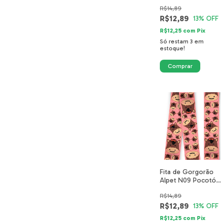
Verde Limão 6002-
R$14,89
09-40mm
R$12,89
13
% OFF
R$12,25
com
Pix
Só restam
3
em
estoque!
Fita de Gorgorão
Alpet N09 Pocotó
Rosa Fazendinha
R$14,89
5508-02-40mm
R$12,89
13
% OFF
R$12,25
com
Pix