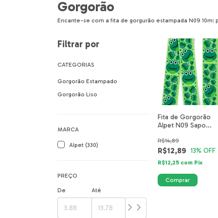
Gorgorão
Encante-se com a fita de gorgurão estampada N09 10m: p
Filtrar por
CATEGORIAS
Gorgorão Estampado
Gorgorão Liso
Fita de Gorgorão
Alpet N09 Sapo
MARCA
Safari 5516-01-40
R$14,89
Alpet (330)
R$12,89
13
% OFF
R$12,25
com
Pix
PREÇO
De
Até