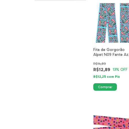
Fita de Gorgorão
Alpet N09 Fante Az
Safari 5515-03-40
R$14,89
R$12,89
13
% OFF
R$12,25
com
Pix