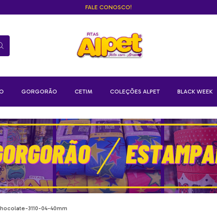
FALE CONOSCO!
ZO
GORGORÃO
CETIM
COLEÇÕES ALPET
BLACK WEEK
hocolate-3110-04-40mm