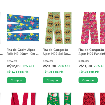
Fita de Cetim Alpet
Fita de Gorgorão
Fita de Gorgorão
zo
Folia N9 40mm 10m -
Alpet N09 Sol De
Alpet N09 Pandin
Estrelas Mix Royal
Verão
Angelical
R$14,89
R$14,89
R$14,89
R$12,89
R$11,90
R$11,90
13
% OFF
20
% OFF
20
% OF
R$12,25
com
Pix
R$11,31
com
Pix
R$11,31
com
Pix