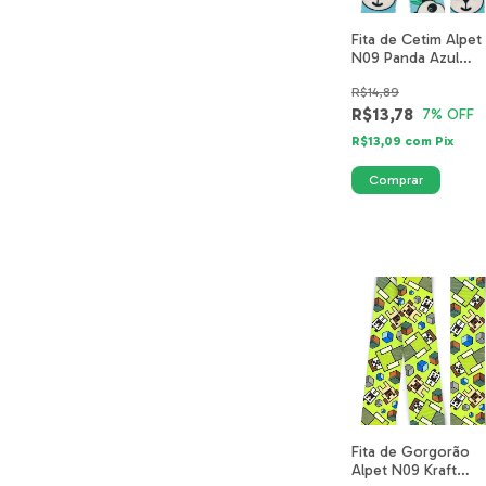
Fita de Cetim Alpet
N09 Panda Azul
Safari 5511-03-40m
R$14,89
R$13,78
7
% OFF
R$13,09
com
Pix
Fita de Gorgorão
Alpet N09 Kraft