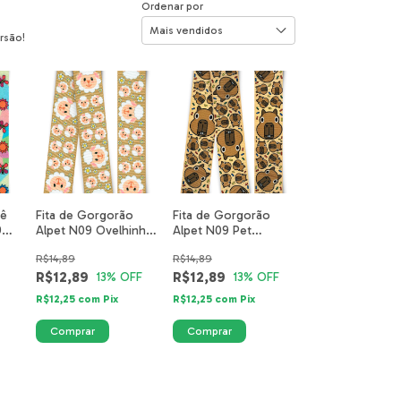
Ordenar por
rsão!
iê
Fita de Gorgorão
Fita de Gorgorão
9
Alpet N09 Ovelhinha
Alpet N09 Pet
Fazendinha 5507-01-
Capivara Cris 6002-
R$14,89
R$14,89
40mm
12-40mm
R$12,89
R$12,89
13
% OFF
13
% OFF
R$12,25
com
Pix
R$12,25
com
Pix