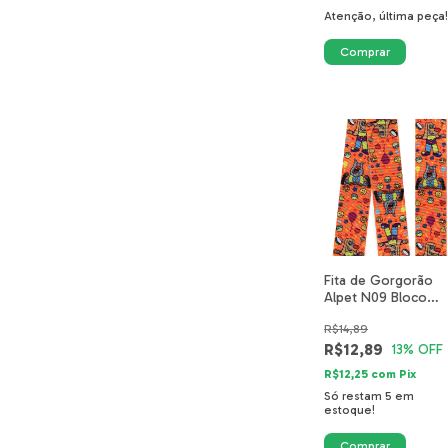
Atenção, última peça!
Fita de Gorgorão
Alpet N09 Bloco
Bacana Laranja
R$14,89
R$12,89
13
% OFF
R$12,25
com
Pix
Só restam
5
em
estoque!