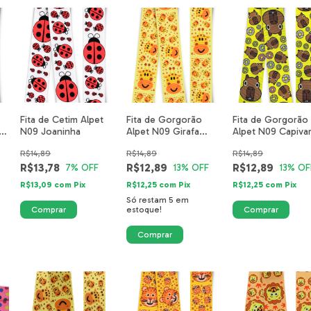
Fita de Cetim Alpet
Fita de Gorgorão
Fita de Gorgorão
ul
N09 Joaninha
Alpet N09 Girafa
Alpet N09 Capiva
mm
Safari 5514-01-40mm
Tio Luiz 6002-13-
R$14,89
R$14,89
R$14,89
40mm
R$13,78
R$12,89
R$12,89
7
% OFF
13
% OFF
13
% OF
R$13,09
com
Pix
R$12,25
com
Pix
R$12,25
com
Pix
Só restam
5
em
estoque!