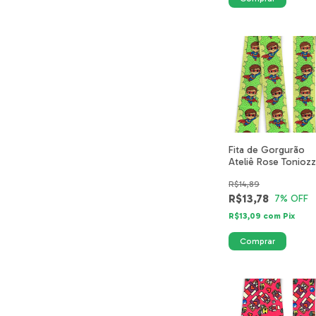
Fita de Gorgurão
Ateliê Rose Tonioz
N09 - Super Tutu
R$14,89
R$13,78
7
% OFF
R$13,09
com
Pix