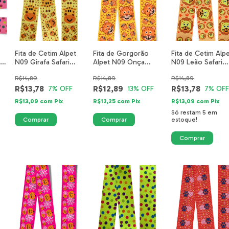
Fita de Cetim Alpet
Fita de Gorgorão
Fita de Cetim Alp
-
N09 Girafa Safari
Alpet N09 Onça
N09 Leão Safari
or
5514-01-40mm
Safari 5517-01-40mm
5512-01-40mm
R$14,89
R$14,89
R$14,89
R$13,78
R$12,89
R$13,78
7
% OFF
13
% OFF
7
% OFF
R$13,09
com
Pix
R$12,25
com
Pix
R$13,09
com
Pix
Só restam
5
em
estoque!