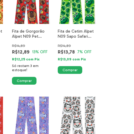
et
Fita de Gorgorão
Fita de Cetim Alpet
Alpet N09 Pet
N09 Sapo Safari
Capivara Laços de
5516-01-40mm
R$14,89
R$14,89
Amor 6002-25-40mm
R$12,89
R$13,78
13
% OFF
7
% OFF
R$12,25
com
Pix
R$13,09
com
Pix
Só restam
3
em
estoque!