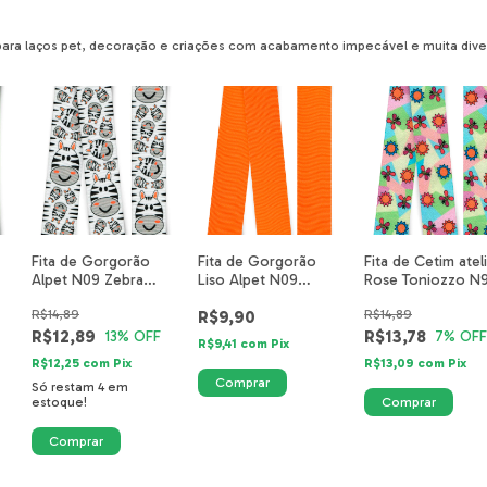
ara laços pet, decoração e criações com acabamento impecável e muita dive
Fita de Gorgorão
Fita de Gorgorão
Fita de Cetim atel
Alpet N09 Zebra
Liso Alpet N09
Rose Toniozzo N
mm
Safari 5518-01-40mm
Laranja Flúor 0294-
10mts - Jardim
R$14,89
R$9,90
R$14,89
25-40mm
Secreto
R$12,89
R$13,78
13
% OFF
7
% OFF
R$9,41
com
Pix
R$12,25
com
Pix
R$13,09
com
Pix
Só restam
4
em
estoque!