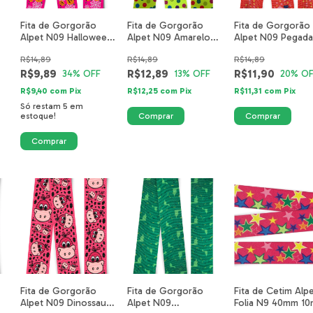
Fita de Gorgorão
Fita de Gorgorão
Fita de Gorgorão
Alpet N09 Halloween
Alpet N09 Amarelo
Alpet N09 Pegada
m
Abóbora Teia Pink
Flúor Poá Colorido
Amor Vermelho
R$14,89
R$14,89
R$14,89
4322-10-40mm
R$9,89
R$12,89
R$11,90
34
% OFF
13
% OFF
20
% OF
R$9,40
com
Pix
R$12,25
com
Pix
R$11,31
com
Pix
Só restam
5
em
estoque!
Fita de Gorgorão
Fita de Gorgorão
Fita de Cetim Alp
Alpet N09 Dinossauro
Alpet N09
Folia N9 40mm 10