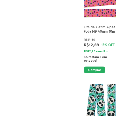
Fita de Cetim Alpet
Folia N9 40mm 10m 
Poá Cetim Rosa Flu
R$14,89
R$12,89
13
% OFF
R$12,25
com
Pix
Só restam
3
em
estoque!