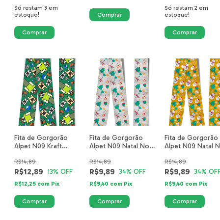
Só restam
3
em
Só restam
2
em
estoque!
estoque!
Fita de Gorgorão
Fita de Gorgorão
Fita de Gorgorão
Alpet N09 Kraft
Alpet N09 Natal Noel
Alpet N09 Natal 
Verde 6002-10-40mm
Mini Branco 3672-19-
Mini Amarelo 367
R$14,89
R$14,89
R$14,89
40mm
18-40mm
R$12,89
R$9,89
R$9,89
13
% OFF
34
% OFF
34
% OF
R$12,25
com
Pix
R$9,40
com
Pix
R$9,40
com
Pix