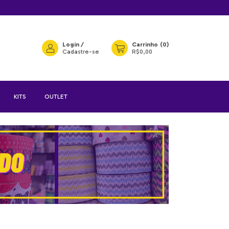
Login
/
Carrinho
(
0
)
Cadastre-se
R$0,00
KITS
OUTLET